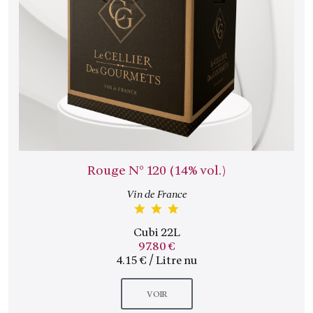
Rouge N° 120 (14% vol.)
Vin de France
Cubi 22L
97.80 €
4.15 € / Litre nu
VOIR