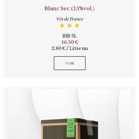
Blanc Sec (13%vol.)
Vin de France
BIB 5L
16.50 €
2.80 € / Litre nu
VOIR