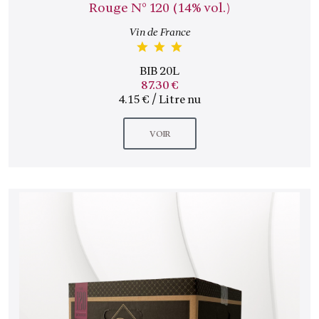
Rouge N° 120 (14% vol.)
Vin de France
BIB 20L
87.30 €
4.15 € / Litre nu
VOIR