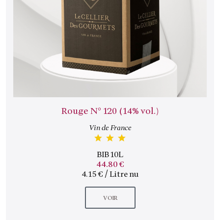
Rouge N° 120 (14% vol.)
Vin de France
BIB 10L
44.80 €
4.15 € / Litre nu
VOIR