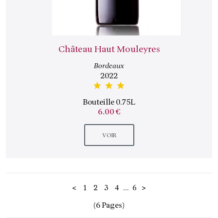
Château Haut Mouleyres
Bordeaux
2022
Bouteille 0.75L
6.00 €
VOIR
...
<
1
2
3
4
6
>
(6 Pages)