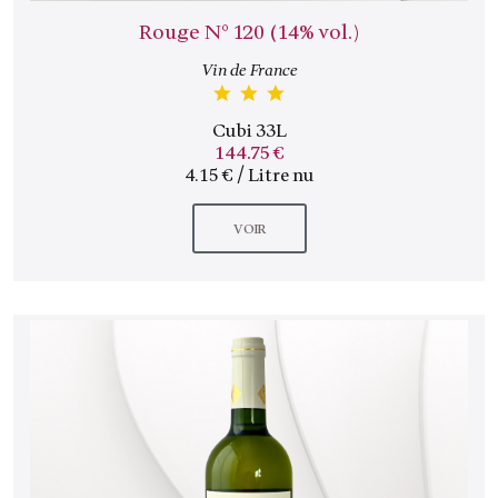
Rouge N° 120 (14% vol.)
Vin de France
Cubi 33L
144.75 €
4.15 € / Litre nu
VOIR