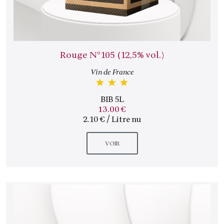
Rouge N°105 (12,5% vol.)
Vin de France
BIB 5L
13.00 €
2.10 € / Litre nu
VOIR